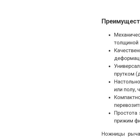
Преимущест
Механичес
толщиной 
Качестве
деформаци
Универсал
прутком (
Настольно
или полу,
Компактн
перевозит
Простота 
прижим фи
Ножницы рычаж