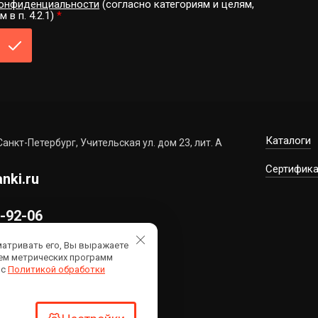
онфиденциальности
(согласно категориям и целям,
в п. 4.2.1)
*
Каталоги
Санкт-Петербург, Учительская ул. дом 23, лит. А
Сертифика
nki.ru
7-92-06
8:00
матривать его, Вы выражаете
ием метрических программ
аты
 с
Политикой обработки