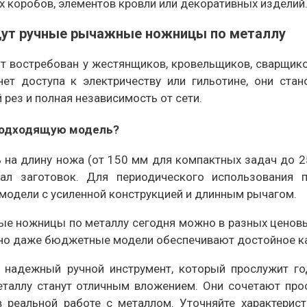
 коробов, элементов кровли или декоративных изделий
дут ручные рычажные ножницы по металлу
т востребован у жестянщиков, кровельщиков, сварщико
 нет доступа к электричеству или гильотине, они ста
 рез и полная независимость от сети.
подходящую модель?
ь на длину ножа (от 150 мм для компактных задач до 
ал заготовок. Для периодического использования п
 модели с усиленной конструкцией и длинным рычагом.
е ножницы по металлу сегодня можно в разных ценовых
 но даже бюджетные модели обеспечивают достойное ка
 надежный ручной инструмент, который прослужит г
таллу станут отличным вложением. Они сочетают прос
 реальной работе с металлом. Уточняйте характерис