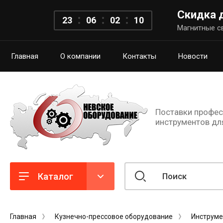
Скидка 
2
3
0
6
0
2
0
9
Магнитные св
Главная
О компании
Контакты
Новости
Поставки профес
инструментов дл
Каталог
Главная
Кузнечно-прессовое оборудование
Инструме