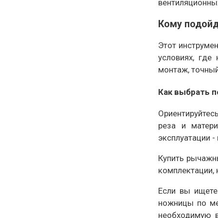
вентиляционных
Кому подой
Этот инструмен
условиях, где
монтаж, точный
Как выбрать 
Ориентируйтес
реза и матери
эксплуатации -
Купить рычажны
комплектации,
Если вы ищете
ножницы по ме
необходимую в