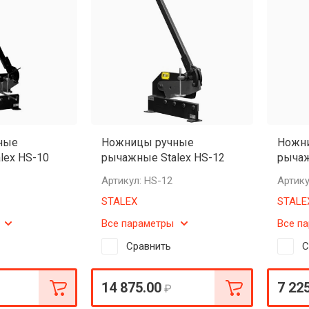
ные
Ножницы ручные
Ножн
lex HS-10
рычажные Stalex HS-12
рычаж
Артикул:
HS-12
Артику
STALEX
STALE
Все параметры
Все п
Сравнить
С
14 875.00
7 22
₽