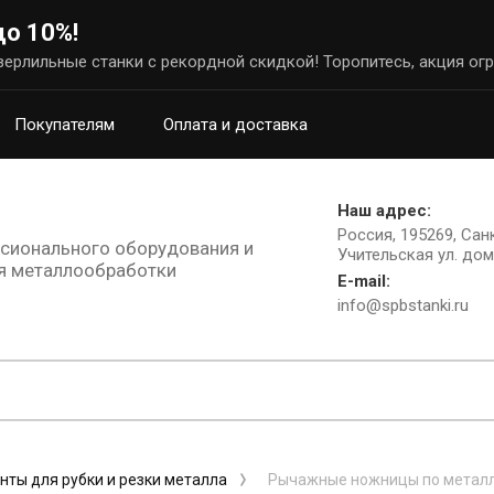
до 10%!
ерлильные станки с рекордной скидкой! Торопитесь, акция огр
Покупателям
Оплата и доставка
Наш адрес:
Россия, 195269, Сан
сионального оборудования и
Учительская ул. дом 
я металлообработки
E-mail:
info@spbstanki.ru
нты для рубки и резки металла
Рычажные ножницы по метал