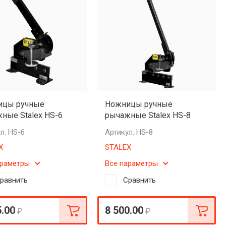
ицы ручные
Ножницы ручные
ные Stalex HS-6
рычажные Stalex HS-8
л:
HS-6
Артикул:
HS-8
X
STALEX
араметры
Все параметры
равнить
Сравнить
5.00
8 500.00
₽
₽