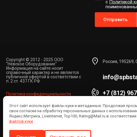
с
Политикой к
поименованным 
Отправить
Copyright © 2012 - 2025 ООО
Россия, 195269, 
"Невское Оборудование"
Информация на сайте носит
справочный характер и не является
info@spbsta
публичной офертой в соответствии с
п. 2 ст. 437 ГК РФ
+7 (812) 96
Политика конфиденциальности
Пн-Пт с 9:00 до 1
Этот сайт использует файлы куки и метаданные. Продолжая прос
свое согласие на обработку персональных данных с использован
Способы опл
Яндекс.Метрика, LiveInternet, Top100, Rating@Mail.ru в соответствии
файлов куки